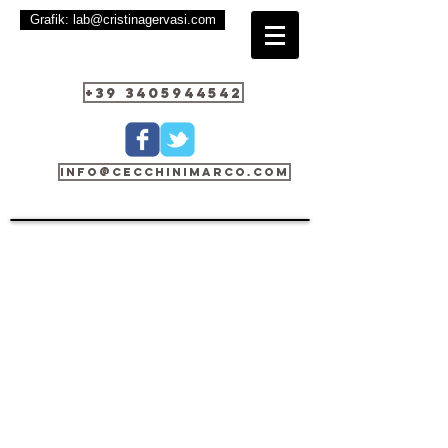
Grafik: lab@cristinagervasi.com
+39 3405944542
info@cecchinimarco.com
Torna al catalogo